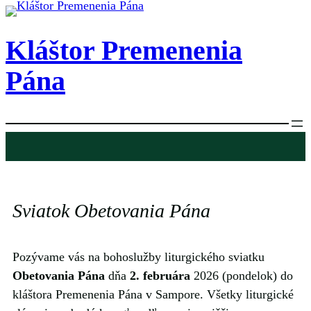
Prejsť
na
Kláštor Premenenia
obsah
Pána
Sviatok Obetovania Pána
Pozývame vás na bohoslužby liturgického sviatku
Obetovania Pána
dňa
2. februára
2026 (pondelok) do
kláštora Premenenia Pána v Sampore. Všetky liturgické