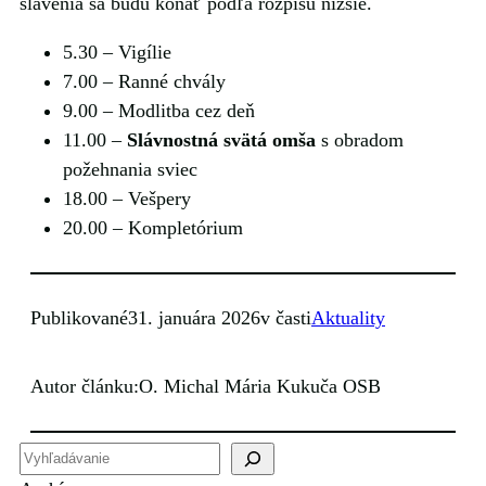
slávenia sa budú konať podľa rozpisu nižšie.
5.30 ‒ Vigílie
7.00 ‒ Ranné chvály
9.00 ‒ Modlitba cez deň
11.00 ‒
Slávnostná svätá omša
s obradom
požehnania sviec
18.00 ‒ Vešpery
20.00 ‒ Kompletórium
Publikované
31. januára 2026
v časti
Aktuality
Autor článku:
O. Michal Mária Kukuča OSB
H
ľ