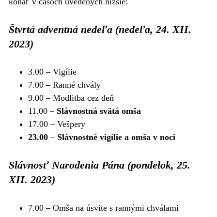
konať v časoch uvedených nižšie:
Štvrtá adventná nedeľa (nedeľa, 24. XII.
2023)
3.00 ‒ Vigílie
7.00 ‒ Ranné chvály
9.00 ‒ Modlitba cez deň
11.00 ‒
Slávnostná svätá omša
17.00 ‒ Vešpery
23.00
‒
Slávnostné vigílie a omša v noci
Slávnosť Narodenia Pána (pondelok, 25.
XII. 2023)
7.00 ‒ Omša na úsvite s rannými chválami