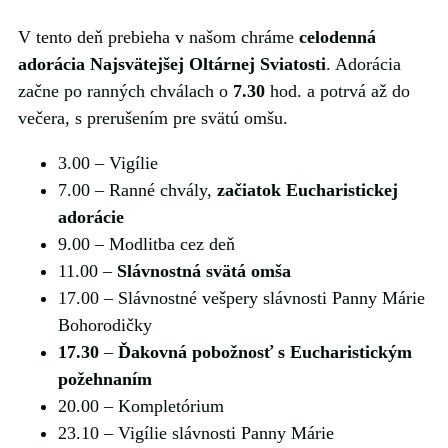
V tento deň prebieha v našom chráme
celodenná
adorácia Najsvätejšej Oltárnej Sviatosti
. Adorácia
začne po ranných chválach o
7.30
hod. a potrvá až do
večera, s prerušením pre svätú omšu.
3.00 ‒ Vigílie
7.00 ‒ Ranné chvály,
začiatok Eucharistickej
adorácie
9.00 ‒ Modlitba cez deň
11.00 ‒
Slávnostná svätá omša
17.00 ‒ Slávnostné vešpery slávnosti Panny Márie
Bohorodičky
17.30
‒
Ďakovná pobožnosť s Eucharistickým
požehnaním
20.00 ‒ Kompletórium
23.10 ‒ Vigílie slávnosti Panny Márie