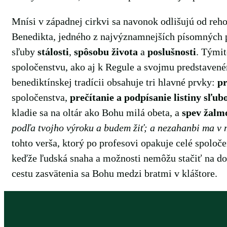
Mnísi v západnej cirkvi sa navonok odlišujú od reh
Benedikta, jedného z najvýznamnejších písomných p
sľuby
stálosti
,
spôsobu
života
a
poslušnosti
. Tými
spoločenstvu, ako aj k Regule a svojmu predstaven
benediktínskej tradícii obsahuje tri hlavné prvky:
pr
spoločenstva,
prečítanie a podpísanie listiny sľub
kladie sa na oltár ako Bohu milá obeta, a
spev žalm
podľa tvojho výroku a budem žiť; a nezahanbi ma v
tohto verša, ktorý po profesovi opakuje celé spoloč
keďže ľudská snaha a možnosti nemôžu stačiť na dosi
cestu zasvätenia sa Bohu medzi bratmi v kláštore.