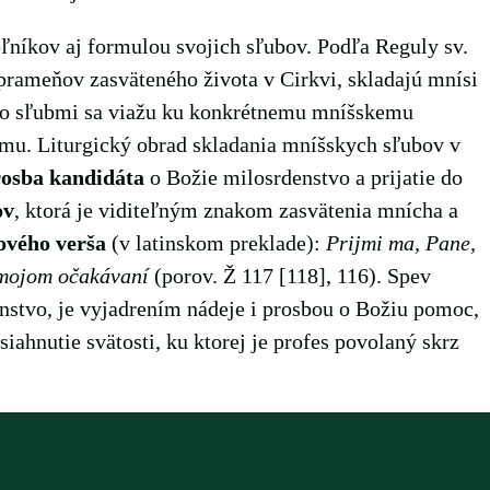
oľníkov aj formulou svojich sľubov. Podľa Reguly sv.
rameňov zasväteného života v Cirkvi, skladajú mnísi
to sľubmi sa viažu ku konkrétnemu mníšskemu
ému. Liturgický obrad skladania mníšskych sľubov v
osba kandidáta
o Božie milosrdenstvo a prijatie do
ov
, ktorá je viditeľným znakom zasvätenia mnícha a
ového verša
(v latinskom preklade):
Prijmi ma, Pane,
 mojom očakávaní
(porov. Ž 117 [118], 116). Spev
enstvo, je vyjadrením nádeje i prosbou o Božiu pomoc,
ahnutie svätosti, ku ktorej je profes povolaný skrz