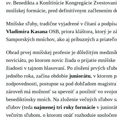
sv. Benedikta a Konštitúcie Kongregácie Zvestovan
mníšskej formácie, pred definitívnym začlenením do
Mníšske sľuby, tradične vyjadrené v čítaní a podpísan
Vladimíra Kasana
OSB, priora kláštora, ktorý je 
Samporských mníchov, ako aj príbuzných a priateľov,
Obrad prvej mníšskej profesie je dôležitým medzn
noviciátu, po ktorom novic žiada o prijatie mníšske 
žiadosti v tajnom hlasovaní. Po zložení prvých sľu
jedného roka, začína obdobie
juniorátu
, v ktorom 
zodpovednosti, postupne sa pod dohľadom magistra 
zároveň má možnosť sa upevniť a posilniť vo svojo
benediktínsky mních. Na zloženie večných sľubov 
sľubov (teda
najmenej tri roky formácie
v juniorá
večným sľubom, o ktorom opäť rozhoduje spoločens