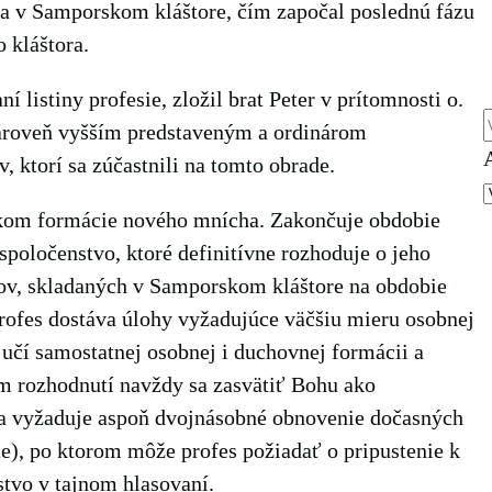
ia v Samporskom kláštore, čím započal poslednú fázu
 kláštora.
í listiny profesie, zložil brat Peter v prítomnosti o.
zároveň vyšším predstaveným a ordinárom
ľ
 ktorí sa zúčastnili na tomto obrade.
íkom formácie nového mnícha. Zakončuje obdobie
spoločenstvo, ktoré definitívne rozhoduje o jeho
bov, skladaných v Samporskom kláštore na obdobie
profes dostáva úlohy vyžadujúce väčšiu mieru osobnej
učí samostatnej osobnej i duchovnej formácii a
m rozhodnutí navždy sa zasvätiť Bohu ako
sa vyžaduje aspoň dvojnásobné obnovenie dočasných
te), po ktorom môže profes požiadať o pripustenie k
tvo v tajnom hlasovaní.