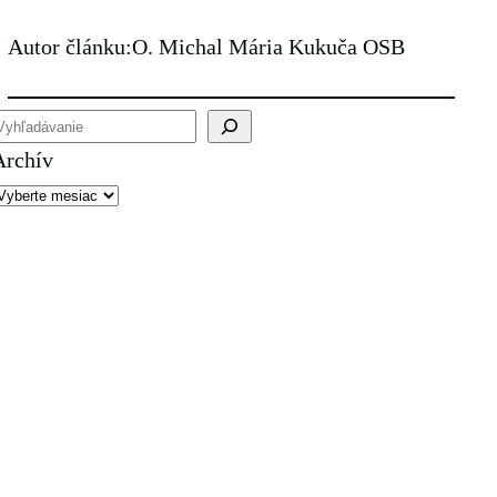
Autor článku:
O. Michal Mária Kukuča OSB
H
Archív
a
d
a
ť