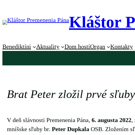
Prejsť
na
Kláštor 
obsah
Benediktíni
Aktuality
Dom hostí
Organ
Kontakty
Brat Peter zložil prvé sľuby
V deň slávnosti Premenenia Pána,
6. augusta 2022
,
mníšske sľuby br.
Peter Dupkala
OSB. Zložením sľu