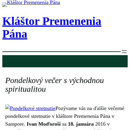
Prejsť
na
Kláštor Premenenia
obsah
Pána
Pondelkový večer s východnou
spiritualitou
Pozývame vás na ďalšie večerné
pondelkové stretnutie v kláštore Premenenia Pána v
Sampore.
Ivan Moďoroši
sa
18. januára
2016 v