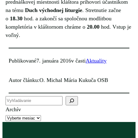
prednáškovej miestnosti kláštora prihovorí účastníkom
na tému
Duch východnej liturgie
. Stretnutie začne
o
18.30
hod. a zakončí sa spoločnou modlitbou
kompletória v kláštornom chráme o
20.00
hod. Vstup je
voľný.
Publikované
7. januára 2016
v časti
Aktuality
Autor článku:
O. Michal Mária Kukuča OSB
H
ľ
Archív
a
d
a