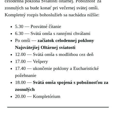
celodenná poklona Sviatosti oltárnej. Pobožnosť za
zosnulých sa bude konať pri večernej svätej omši.
Kompletný rozpis bohoslužieb sa nachádza nižšie:
5.30 — Posvätné čítanie
6.30 — Svätá omša s rannými chválami
Po omši —
začiatok celodennej poklony
Najsvätejšej Oltárnej sviatosti
12.00 — Svätá omša s modlitbou cez deň
17.00 — Vešpery
17.40 — ukončenie poklony a Eucharistické
požehnanie
18.00 —
Svätá omša spojená s pobožnosťou za
zosnulých
20.00 — Kompletórium