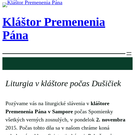
Prejsť
na
Kláštor Premenenia
obsah
Pána
Liturgia v kláštore počas Dušičiek
Pozývame vás na liturgické slávenia v
kláštore
Premenenia Pána v Sampore
počas Spomienky
všetkých verných zosnulých, v pondelok
2. novembra
2015. Počas tohto dňa sa v našom chráme koná