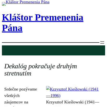
Prejsť
na
Kláštor Premenenia
obsah
Pána
Dekalóg pokračuje druhým
stretnutím
Srdečne pozývame
všetkých
záujemcov na
Krzysztof Kieślowski (1941—