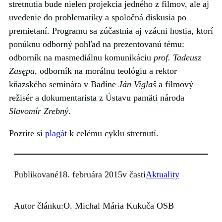
stretnutia bude nielen projekcia jedného z filmov, ale aj
uvedenie do problematiky a spoločná diskusia po
premietaní. Programu sa zúčastnia aj vzácni hostia, ktorí
ponúknu odborný pohľad na prezentovanú tému:
odborník na masmediálnu komunikáciu
prof. Tadeusz
Zasępa
, odborník na morálnu teológiu a rektor
kňazského seminára v Badíne
Ján Viglaš
a filmový
režisér a dokumentarista z Ústavu pamäti národa
Slavomír Zrebný
.
Pozrite si
plagát
k celému cyklu stretnutí.
Publikované
18. februára 2015
v časti
Aktuality
Autor článku:
O. Michal Mária Kukuča OSB