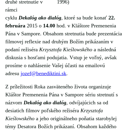
druhé stretnutie v
1996)
rámci
cyklu
Dekalóg ako dialóg
, ktoré sa bude konať
22.
februára
2015 o
14.00
hod. v Kláštore Premenenia
Pána v Sampore. Obsahom stretnutia bude prezentácia
filmovej reflexie nad druhým Božím prikázaním v
podaní režiséra
Krzysztofa Kieślowského
a následná
diskusia s hosťami podujatia. Vstup je voľný, avšak
prosíme o nahlásenie Vašej účasti na emailovú
adresu
jozef@benediktini.sk
.
Z príležitosti Roka zasväteného života organizuje
Kláštor Premenenia Pána v Sampore sériu stretnutí s
názvom
Dekalóg ako dialóg
, odvíjajúcich sa od
desiatich filmov poľského režiséra
Krzysztofa
Kieślowského
a jeho originálneho poňatia starobylej
témy Desatora Božích prikázaní. Obsahom každého