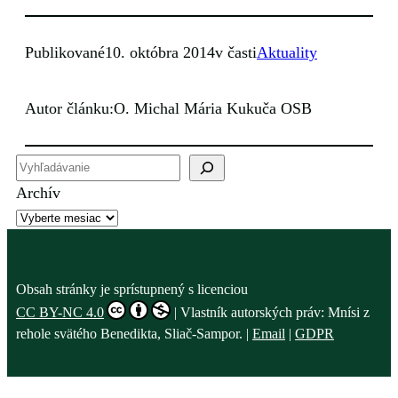
Publikované
10. októbra 2014
v časti
Aktuality
Autor článku:
O. Michal Mária Kukuča OSB
H
ľ
Archív
a
d
a
ť
Obsah stránky je sprístupnený s licenciou
CC BY-NC 4.0
| Vlastník autorských práv: Mnísi z
rehole svätého Benedikta, Sliač-Sampor. |
Email
|
GDPR