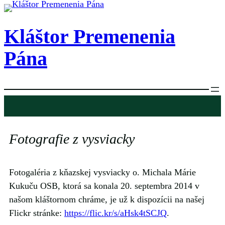
Prejsť
na
Kláštor Premenenia
obsah
Pána
Fotografie z vysviacky
Fotogaléria z kňazskej vysviacky o. Michala Márie
Kukuču OSB, ktorá sa konala 20. septembra 2014 v
našom kláštornom chráme, je už k dispozícii na našej
Flickr stránke:
https://flic.kr/s/aHsk4tSCJQ
.