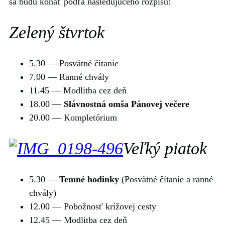
sa budú konať podľa nasledujúceho rozpisu:
Zelený štvrtok
5.30 — Posvätné čítanie
7.00 — Ranné chvály
11.45 — Modlitba cez deň
18.00 —
Slávnostná omša Pánovej večere
20.00 — Kompletórium
Veľký piatok
5.30 —
Temné hodinky
(Posvätné čítanie a ranné
chvály)
12.00 — Pobožnosť krížovej cesty
12.45 — Modlitba cez deň