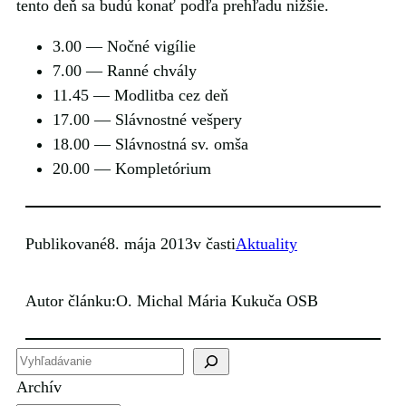
tento deň sa budú konať podľa prehľadu nižšie.
3.00 — Nočné vigílie
7.00 — Ranné chvály
11.45 — Modlitba cez deň
17.00 — Slávnostné vešpery
18.00 — Slávnostná sv. omša
20.00 — Kompletórium
Publikované
8. mája 2013
v časti
Aktuality
Autor článku:
O. Michal Mária Kukuča OSB
H
ľ
Archív