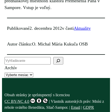
prednáškovej miestnosti kláštora Premenenia Pána v
Sampore. Vstup je voľný.
Publikované
2. decembra 2012
v časti
Aktuality
Autor článku:
O. Michal Mária Kukuča OSB
H
ľ
Archív
a
d
a
ť
Obsah stránky je sprístupnený s licenciou
CC BY-NC 4.0
| Vlastník autorských práv: Mnísi z
rehole svätého Benedikta, Sliač-Sampor. |
Email
|
GDPR