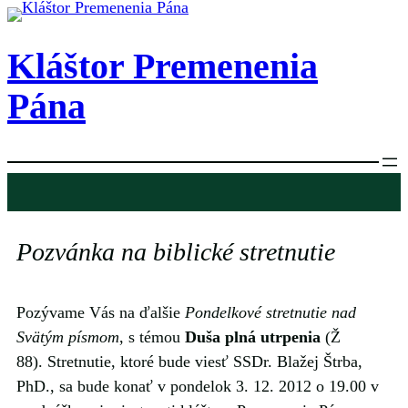
Prejsť
na
Kláštor Premenenia
obsah
Pána
Pozvánka na biblické stretnutie
Pozývame Vás na ďalšie
Pondelkové stretnutie nad
Svätým písmom
, s témou
Duša plná utrpenia
(Ž
88). Stretnutie, ktoré bude viesť SSDr. Blažej Štrba,
PhD., sa bude konať v pondelok 3. 12. 2012 o 19.00 v